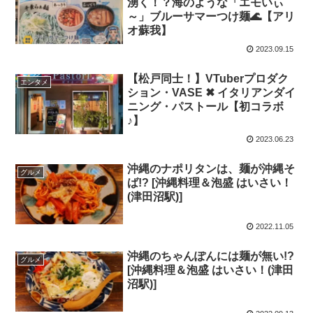
湧く！？海のような「エモいぃ
～」ブルーサマーつけ麺🌊【アリ
オ蘇我】
2023.09.15
【松戸同士！】VTuberプロダク
エンタメ
ション・VASE ✖ イタリアンダイ
ニング・パストール【初コラボ
♪】
2023.06.23
沖縄のナポリタンは、麺が沖縄そ
グルメ
ば!? [沖縄料理＆泡盛 はいさい！
(津田沼駅)]
2022.11.05
沖縄のちゃんぽんには麺が無い!?
グルメ
[沖縄料理＆泡盛 はいさい！(津田
沼駅)]