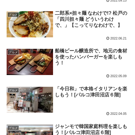
2022.09.13
二郎系×担々麺 なわけで!? 松戸の
グルメ
「四川担々麺 どういうわけ
で、」【こってりなわけで、】
2022.06.21
船橋ビール醸造所で、地元の食材
グルメ
を使ったハンバーガーを楽しも
う！
2022.05.09
「今日和」で本格イタリアンを楽
グルメ
しもう！[パルコ津田沼店６階]
2022.04.05
ジャンモで韓国家庭料理を楽しも
グルメ
う！[パルコ津田沼店６階]