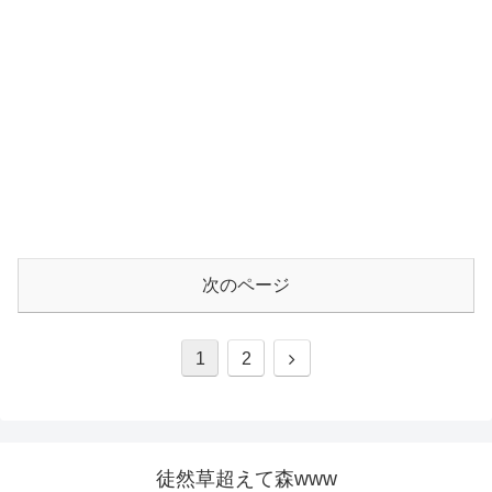
次のページ
1
2
徒然草超えて森www