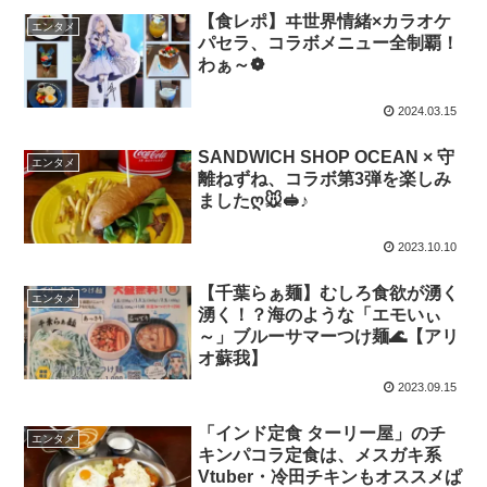
【食レポ】ヰ世界情緒×カラオケ
エンタメ
パセラ、コラボメニュー全制覇！
わぁ～❁
2024.03.15
SANDWICH SHOP OCEAN × 守
エンタメ
離ねずね、コラボ第3弾を楽しみ
ましたღ🐭🥪♪
2023.10.10
【千葉らぁ麺】むしろ食欲が湧く
エンタメ
湧く！？海のような「エモいぃ
～」ブルーサマーつけ麺🌊【アリ
オ蘇我】
2023.09.15
「インド定食 ターリー屋」のチ
エンタメ
キンパコラ定食は、メスガキ系
Vtuber・冷田チキンもオススメぱ