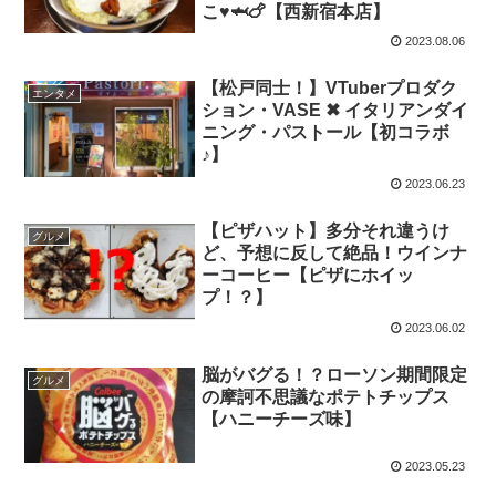
こ
♥
🦈🍗【西新宿本店】
2023.08.06
【松戸同士！】VTuberプロダク
エンタメ
ション・VASE ✖ イタリアンダイ
ニング・パストール【初コラボ
♪】
2023.06.23
【ピザハット】多分それ違うけ
グルメ
ど、予想に反して絶品！ウインナ
ーコーヒー【ピザにホイッ
プ！？】
2023.06.02
脳がバグる！？ローソン期間限定
グルメ
の摩訶不思議なポテトチップス
【ハニーチーズ味】
2023.05.23