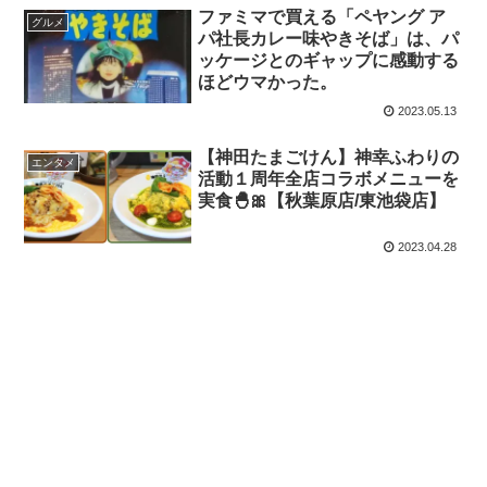
ファミマで買える「ペヤング ア
グルメ
パ社長カレー味やきそば」は、パ
ッケージとのギャップに感動する
ほどウマかった。
2023.05.13
【神田たまごけん】神幸ふわりの
エンタメ
活動１周年全店コラボメニューを
実食🐣🎀【秋葉原店/東池袋店】
2023.04.28