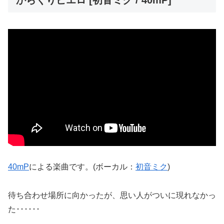
からくりピエロ [初音ミク / 40mP]
40mP
による楽曲です。(ボーカル：
初音ミク
)
待ち合わせ場所に向かったが、思い人がついに現れなかっ
た･･････