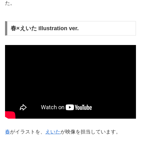
た。
春×えいた Illustration ver.
春
がイラストを、
えいた
が映像を担当しています。