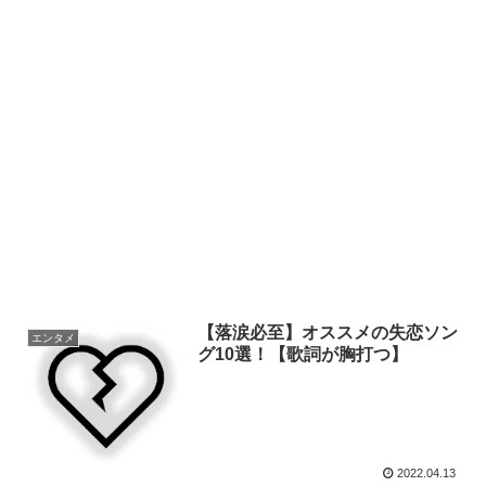
【落涙必至】オススメの失恋ソン
エンタメ
グ10選！【歌詞が胸打つ】
2022.04.13