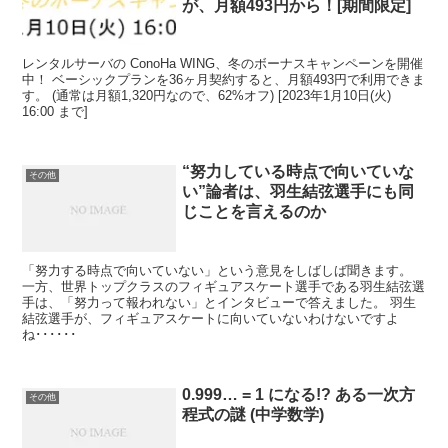
が、月額493円から！[期間限定]
レンタルサーバの ConoHa WING、冬のボーナスキャンペーンを開催
中！ ベーシックプランを36ヶ月契約すると、月額493円で利用できま
す。 (通常は月額1,320円なので、62%オフ) [2023年1月10日(火)
16:00 まで]
“努力している時点で向いていな
その他
い”論者は、羽生結弦選手にも同
じことを言えるのか
「努力する時点で向いていない」という意見をしばしば聞きます。
一方、世界トップクラスのフィギュアスケート選手である羽生結弦選
手は、「努力って報われない」とインタビューで答えました。 羽生
結弦選手が、フィギュアスケートに向いていないわけないですよ
ね･･････
0.999… = 1 になる!? ある一次方
その他
程式の謎 (中学数学)