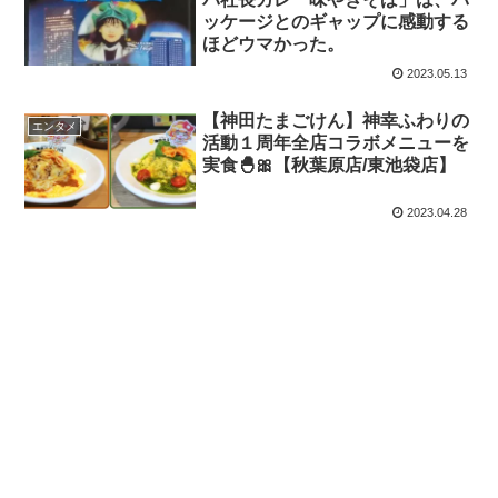
ッケージとのギャップに感動する
ほどウマかった。
2023.05.13
【神田たまごけん】神幸ふわりの
エンタメ
活動１周年全店コラボメニューを
実食🐣🎀【秋葉原店/東池袋店】
2023.04.28