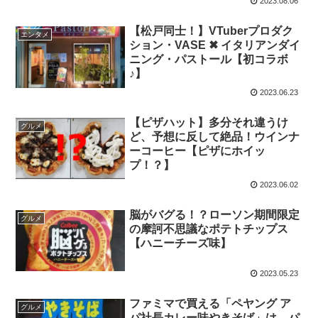
2023.08.06
【松戸同士！】VTuberプロダク
エンタメ
ション・VASE ✖ イタリアンダイ
ニング・パストール【初コラボ
♪】
2023.06.23
【ピザハット】多分それ違うけ
グルメ
ど、予想に反して絶品！ウインナ
ーコーヒー【ピザにホイッ
プ！？】
2023.06.02
脳がバグる！？ローソン期間限定
グルメ
の摩訶不思議なポテトチップス
【ハニーチーズ味】
2023.05.23
ファミマで買える「ペヤング ア
グルメ
パ社長カレー味やきそば」は、パ