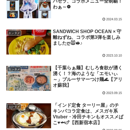
パセラ、コラボメニュー全制覇！
わぁ～❁
2024.03.15
SANDWICH SHOP OCEAN × 守
エンタメ
離ねずね、コラボ第3弾を楽しみ
ましたღ🐭🥪♪
2023.10.10
【千葉らぁ麺】むしろ食欲が湧く
エンタメ
湧く！？海のような「エモいぃ
～」ブルーサマーつけ麺🌊【アリ
オ蘇我】
2023.09.15
「インド定食 ターリー屋」のチ
エンタメ
キンパコラ定食は、メスガキ系
Vtuber・冷田チキンもオススメぱ
こ
♥
🦈🍗【西新宿本店】