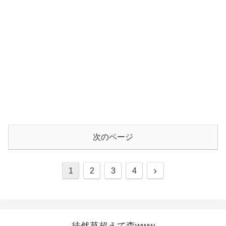
次のページ
1
2
3
4
徒然草超えて森www