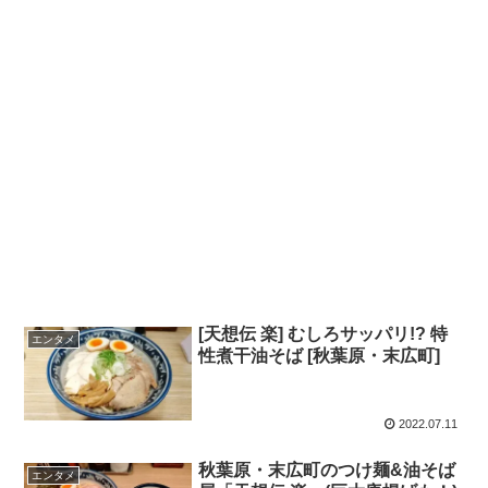
[天想伝 楽] むしろサッパリ!? 特
エンタメ
性煮干油そば [秋葉原・末広町]
2022.07.11
秋葉原・末広町のつけ麺&油そば
エンタメ