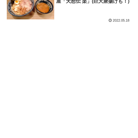
屋「天想伝 楽」(巨大唐揚げも！)
2022.05.18