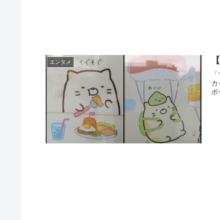
エンタメ
「
カ
ポ